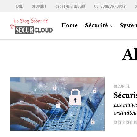
HOME
SÉCURITÉ
SYSTÈME & RÉSEAU
QUI SOMMES-NOUS ?
S
Home
Sécurité
Systè
Al
SÉCURITÉ
Sécuri
Les malwa
ordinateur
SECUR CLOU