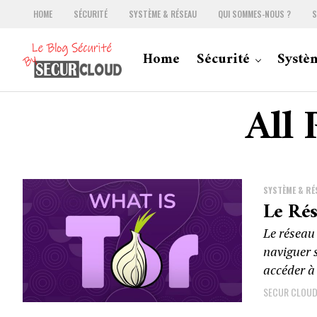
HOME
SÉCURITÉ
SYSTÈME & RÉSEAU
QUI SOMMES-NOUS ?
S
Home
Sécurité
Systè
All 
SYSTÈME & RÉ
Le Ré
Le réseau
naviguer 
accéder à 
SECUR CLOU